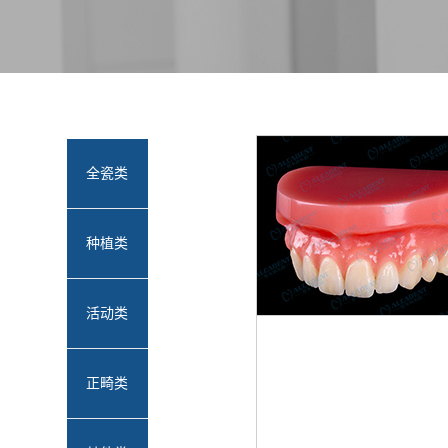
全瓷类
种植类
活动类
正畸类