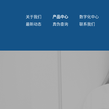
关于我们
产品中心
数字化中心
最新动态
真伪查询
联系我们